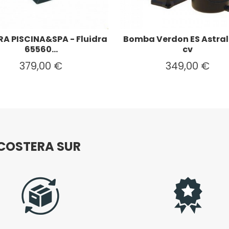
RA PISCINA&SPA - Fluidra
Bomba Verdon ES Astral
65560...
cv
379,00 €
349,00 €
COSTERA SUR