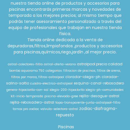
nuestra tienda online de productos y accesorios para
piscinas encontrarás primeras marcas y novedades de
temporada a los mejores precios; al mismo tiempo que
podrás tener asesoramiento personalizado a través del
equipo de profesionales que trabajan en nuestra tienda
física.
Tienda online dedicada a la venta de
depuradoras,filtros,limpiafondos ,productos y accesorios
para piscinas,químicos,riego,jardín ,al mejor precio.
astralpool precio calidad
astral-colectores-filtro
astral-oferta-verano
bomba aquarama 750
categorias: filtracion de piscinas, filtros de arena,
clorador-idegis-ph
clorador-
filtros por marca, filtros-astralpool
salino-saltio
esquina-canal-rebosadero
cuadro-electrico-astralpool
genera-hipoclorito-con-sal
idegis-200-hipoclorito
idegis-ph-comunidades
rejilla-desague-astral
kit-inicio-temporada
piscina-elevada-gree
rejilla-rebosadero-astral
tapa-transparente-junta-astralpool-filtro
zodiac-diafragma-
tornax pro zodiac
valvula-selectora-astral
repuesto
Piscinas