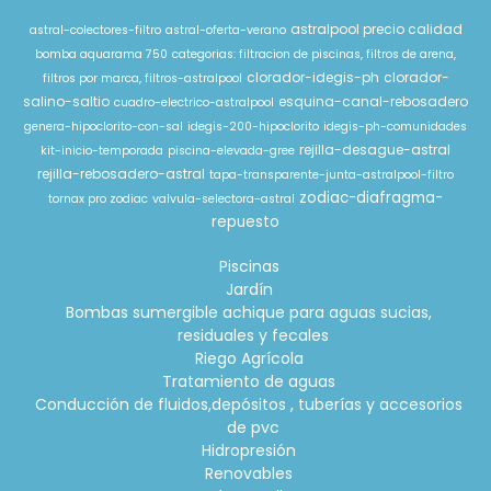
astralpool precio calidad
astral-colectores-filtro
astral-oferta-verano
bomba aquarama 750
categorias: filtracion de piscinas, filtros de arena,
clorador-idegis-ph
clorador-
filtros por marca, filtros-astralpool
salino-saltio
esquina-canal-rebosadero
cuadro-electrico-astralpool
genera-hipoclorito-con-sal
idegis-200-hipoclorito
idegis-ph-comunidades
rejilla-desague-astral
kit-inicio-temporada
piscina-elevada-gree
rejilla-rebosadero-astral
tapa-transparente-junta-astralpool-filtro
zodiac-diafragma-
tornax pro zodiac
valvula-selectora-astral
repuesto
Piscinas
Jardín
Bombas sumergible achique para aguas sucias,
residuales y fecales
Riego Agrícola
Tratamiento de aguas
Conducción de fluidos,depósitos , tuberías y accesorios
de pvc
Hidropresión
Renovables