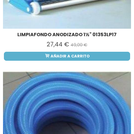
LIMPIAFONDO ANODIZADO 1½" 01353LP17
27,44 €
49,00 €
AÑADIR A CARRITO