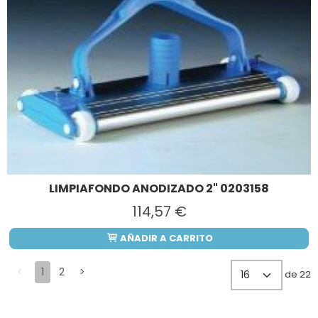
LIMPIAFONDO ANODIZADO 2" 0203158
114,57 €
AÑADIR A CARRITO
<
1
2
>
de 22