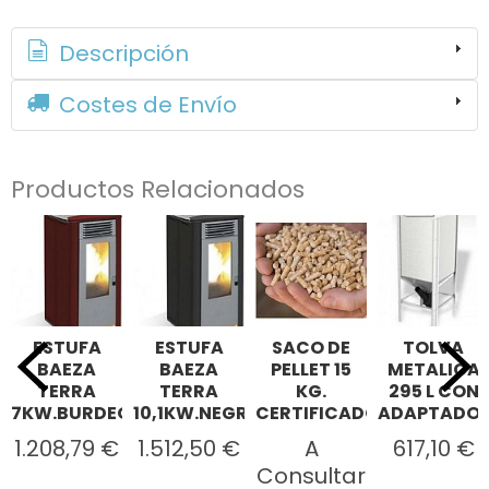
Descripción
Costes de Envío
Productos Relacionados
ESTUFA
ESTUFA
SACO DE
TOLVA
BAEZA
BAEZA
PELLET 15
METALICA
TERRA
TERRA
KG.
295 L CON
7KW.BURDEO...
10,1KW.NEGRO...
CERTIFICADO...
ADAPTADO
1.208,79 €
1.512,50 €
A
617,10 €
Consultar