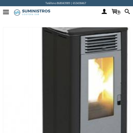
Teléfono 868043989 | 653438467
0