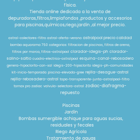
física.
Tienda online dedicada a la venta de
depuradoras,filtros,limpiafondos ,productos y accesorios
para piscinas,químicos,riego,jardín ,al mejor precio.
astralpool precio calidad
astral-colectores-filtro
astral-oferta-verano
bomba aquarama 750
categorias: filtracion de piscinas, filtros de arena,
clorador-idegis-ph
clorador-
filtros por marca, filtros-astralpool
salino-saltio
esquina-canal-rebosadero
cuadro-electrico-astralpool
genera-hipoclorito-con-sal
idegis-200-hipoclorito
idegis-ph-comunidades
rejilla-desague-astral
kit-inicio-temporada
piscina-elevada-gree
rejilla-rebosadero-astral
tapa-transparente-junta-astralpool-filtro
zodiac-diafragma-
tornax pro zodiac
valvula-selectora-astral
repuesto
Piscinas
Jardín
Bombas sumergible achique para aguas sucias,
residuales y fecales
Riego Agrícola
Tratamiento de aguas