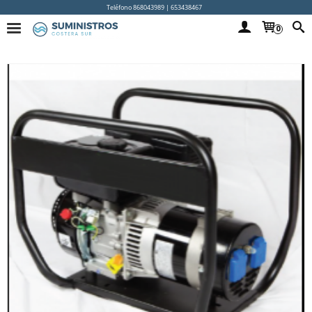
Teléfono 868043989 | 653438467
0