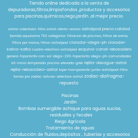
Tienda online dedicada a la venta de
depuradoras,filtros,limpiafondos ,productos y accesorios
para piscinas,químicos,riego,jardín ,al mejor precio.
astralpool precio calidad
astral-colectores-filtro
astral-oferta-verano
bomba aquarama 750
categorias: filtracion de piscinas, filtros de arena,
clorador-idegis-ph
clorador-
filtros por marca, filtros-astralpool
salino-saltio
esquina-canal-rebosadero
cuadro-electrico-astralpool
genera-hipoclorito-con-sal
idegis-200-hipoclorito
idegis-ph-comunidades
rejilla-desague-astral
kit-inicio-temporada
piscina-elevada-gree
rejilla-rebosadero-astral
tapa-transparente-junta-astralpool-filtro
zodiac-diafragma-
tornax pro zodiac
valvula-selectora-astral
repuesto
Piscinas
Jardín
Bombas sumergible achique para aguas sucias,
residuales y fecales
Riego Agrícola
Tratamiento de aguas
Conducción de fluidos,depósitos , tuberías y accesorios