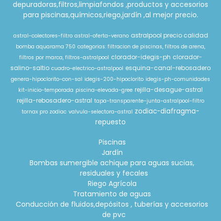
depuradoras,filtros,limpiafondos ,productos y accesorios
para piscinas,químicos,riego,jardín ,al mejor precio.
astralpool precio calidad
astral-colectores-filtro
astral-oferta-verano
bomba aquarama 750
categorias: filtracion de piscinas, filtros de arena,
clorador-idegis-ph
clorador-
filtros por marca, filtros-astralpool
salino-saltio
esquina-canal-rebosadero
cuadro-electrico-astralpool
genera-hipoclorito-con-sal
idegis-200-hipoclorito
idegis-ph-comunidades
rejilla-desague-astral
kit-inicio-temporada
piscina-elevada-gree
rejilla-rebosadero-astral
tapa-transparente-junta-astralpool-filtro
zodiac-diafragma-
tornax pro zodiac
valvula-selectora-astral
repuesto
Piscinas
Jardín
Bombas sumergible achique para aguas sucias,
residuales y fecales
Riego Agrícola
Tratamiento de aguas
Conducción de fluidos,depósitos , tuberías y accesorios
de pvc