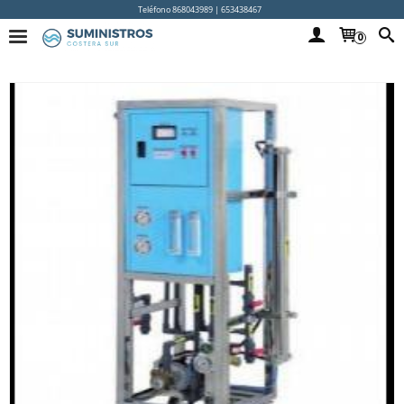
Teléfono 868043989 | 653438467
0