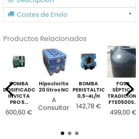
Costes de Envío
Productos Relacionados
BOMBA
Hipoclorito
BOMBA
FOSA
DOSIFICADORA
20 litros NC
PERISTALTICA
SÉPTICA
INVICTA
0,5-4L/H
TRADICION
A
PRO 5...
FTE0500S...
142,78 €
Consultar
600,60 €
499,00 €