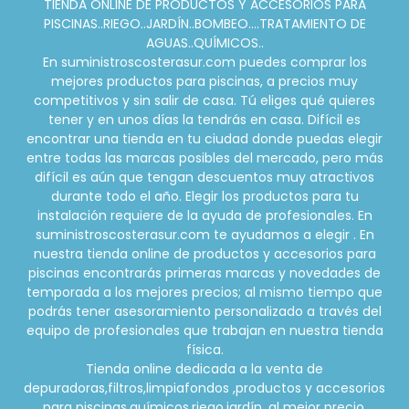
TIENDA ONLINE DE PRODUCTOS Y ACCESORIOS PARA
PISCINAS..RIEGO..JARDÍN..BOMBEO....TRATAMIENTO DE
AGUAS..QUÍMICOS..
En suministroscosterasur.com puedes comprar los
mejores productos para piscinas, a precios muy
competitivos y sin salir de casa. Tú eliges qué quieres
tener y en unos días la tendrás en casa. Difícil es
encontrar una tienda en tu ciudad donde puedas elegir
entre todas las marcas posibles del mercado, pero más
difícil es aún que tengan descuentos muy atractivos
durante todo el año. Elegir los productos para tu
instalación requiere de la ayuda de profesionales. En
suministroscosterasur.com te ayudamos a elegir . En
nuestra tienda online de productos y accesorios para
piscinas encontrarás primeras marcas y novedades de
temporada a los mejores precios; al mismo tiempo que
podrás tener asesoramiento personalizado a través del
equipo de profesionales que trabajan en nuestra tienda
física.
Tienda online dedicada a la venta de
depuradoras,filtros,limpiafondos ,productos y accesorios
para piscinas,químicos,riego,jardín ,al mejor precio.