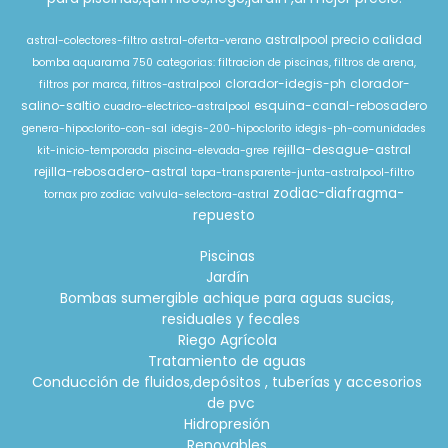
astralpool precio calidad
astral-colectores-filtro
astral-oferta-verano
bomba aquarama 750
categorias: filtracion de piscinas, filtros de arena,
clorador-idegis-ph
clorador-
filtros por marca, filtros-astralpool
salino-saltio
esquina-canal-rebosadero
cuadro-electrico-astralpool
genera-hipoclorito-con-sal
idegis-200-hipoclorito
idegis-ph-comunidades
rejilla-desague-astral
kit-inicio-temporada
piscina-elevada-gree
rejilla-rebosadero-astral
tapa-transparente-junta-astralpool-filtro
zodiac-diafragma-
tornax pro zodiac
valvula-selectora-astral
repuesto
Piscinas
Jardín
Bombas sumergible achique para aguas sucias,
residuales y fecales
Riego Agrícola
Tratamiento de aguas
Conducción de fluidos,depósitos , tuberías y accesorios
de pvc
Hidropresión
Renovables