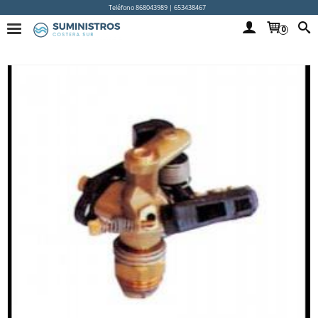
Teléfono 868043989 | 653438467
0