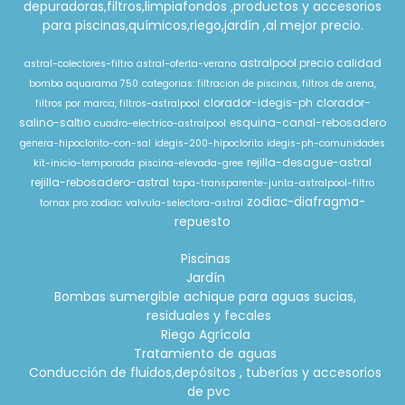
depuradoras,filtros,limpiafondos ,productos y accesorios
para piscinas,químicos,riego,jardín ,al mejor precio.
astralpool precio calidad
astral-colectores-filtro
astral-oferta-verano
bomba aquarama 750
categorias: filtracion de piscinas, filtros de arena,
clorador-idegis-ph
clorador-
filtros por marca, filtros-astralpool
salino-saltio
esquina-canal-rebosadero
cuadro-electrico-astralpool
genera-hipoclorito-con-sal
idegis-200-hipoclorito
idegis-ph-comunidades
rejilla-desague-astral
kit-inicio-temporada
piscina-elevada-gree
rejilla-rebosadero-astral
tapa-transparente-junta-astralpool-filtro
zodiac-diafragma-
tornax pro zodiac
valvula-selectora-astral
repuesto
Piscinas
Jardín
Bombas sumergible achique para aguas sucias,
residuales y fecales
Riego Agrícola
Tratamiento de aguas
Conducción de fluidos,depósitos , tuberías y accesorios
de pvc