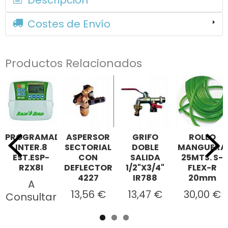
Costes de Envío
Productos Relacionados
PROGRAMADOR
ASPERSOR
GRIFO
ROLLO
INTER.8
SECTORIAL
DOBLE
MANGUERA
EST.ESP-
CON
SALIDA
25MTS. S-
RZX8I
DEFLECTOR
1/2"X3/4"
FLEX-R
4227
IR788
20mm
A
13,56 €
13,47 €
30,00 €
Consultar