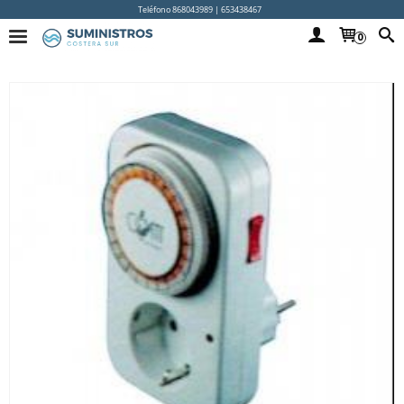
Teléfono 868043989 | 653438467
0