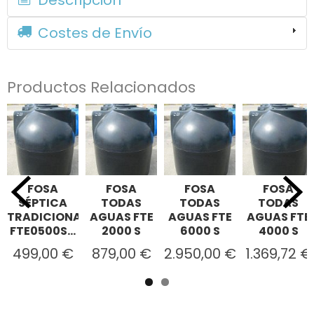
Costes de Envío
Productos Relacionados
FOSA
FOSA
FOSA
FOSA
SÉPTICA
TODAS
TODAS
TODAS
TRADICIONAL
AGUAS FTE
AGUAS FTE
AGUAS FTE
FTE0500S...
2000 S
6000 S
4000 S
499,00 €
879,00 €
2.950,00 €
1.369,72 €