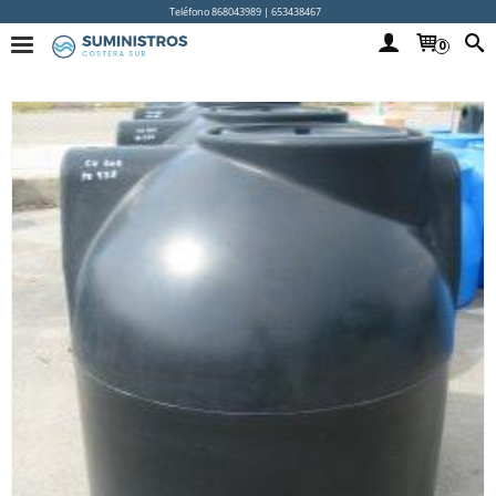
Teléfono 868043989 | 653438467
0