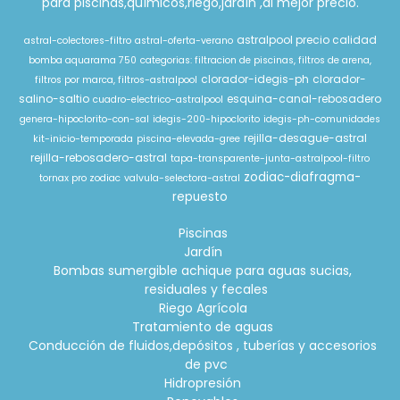
para piscinas,químicos,riego,jardín ,al mejor precio.
astralpool precio calidad
astral-colectores-filtro
astral-oferta-verano
bomba aquarama 750
categorias: filtracion de piscinas, filtros de arena,
clorador-idegis-ph
clorador-
filtros por marca, filtros-astralpool
salino-saltio
esquina-canal-rebosadero
cuadro-electrico-astralpool
genera-hipoclorito-con-sal
idegis-200-hipoclorito
idegis-ph-comunidades
rejilla-desague-astral
kit-inicio-temporada
piscina-elevada-gree
rejilla-rebosadero-astral
tapa-transparente-junta-astralpool-filtro
zodiac-diafragma-
tornax pro zodiac
valvula-selectora-astral
repuesto
Piscinas
Jardín
Bombas sumergible achique para aguas sucias,
residuales y fecales
Riego Agrícola
Tratamiento de aguas
Conducción de fluidos,depósitos , tuberías y accesorios
de pvc
Hidropresión