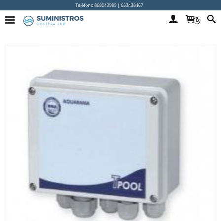
Teléfono 868043989 | 653438467
0