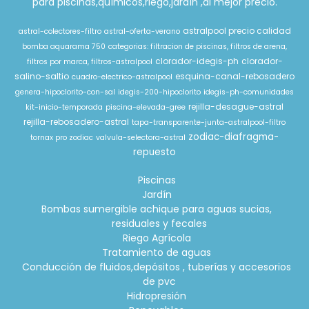
para piscinas,químicos,riego,jardín ,al mejor precio.
astralpool precio calidad
astral-colectores-filtro
astral-oferta-verano
bomba aquarama 750
categorias: filtracion de piscinas, filtros de arena,
clorador-idegis-ph
clorador-
filtros por marca, filtros-astralpool
salino-saltio
esquina-canal-rebosadero
cuadro-electrico-astralpool
genera-hipoclorito-con-sal
idegis-200-hipoclorito
idegis-ph-comunidades
rejilla-desague-astral
kit-inicio-temporada
piscina-elevada-gree
rejilla-rebosadero-astral
tapa-transparente-junta-astralpool-filtro
zodiac-diafragma-
tornax pro zodiac
valvula-selectora-astral
repuesto
Piscinas
Jardín
Bombas sumergible achique para aguas sucias,
residuales y fecales
Riego Agrícola
Tratamiento de aguas
Conducción de fluidos,depósitos , tuberías y accesorios
de pvc
Hidropresión