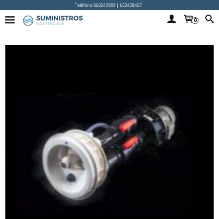
Teléfono 868043989 | 653438467
0