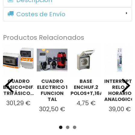
Costes de Envío
Productos Relacionados
CUADRO
CUADRO
BASE
INTERRUPT
BÁSICO+DIF.
ELECTRICO 1
ENCHUF.2
RELOJ
TRIFÁSICO...
FUNCION
POLOS+T,16A,250V,IP44
HORARIO
TAL
ANALOGICO.
301,29 €
4,75 €
302,50 €
39,00 €