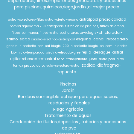
depuradoras,filtros,limpiafondos ,productos y accesorios
para piscinas,químicos,riego,jardín ,al mejor precio.
astralpool precio calidad
astral-colectores-filtro
astral-oferta-verano
bomba aquarama 750
categorias: filtracion de piscinas, filtros de arena,
clorador-idegis-ph
clorador-
filtros por marca, filtros-astralpool
salino-saltio
esquina-canal-rebosadero
cuadro-electrico-astralpool
genera-hipoclorito-con-sal
idegis-200-hipoclorito
idegis-ph-comunidades
rejilla-desague-astral
kit-inicio-temporada
piscina-elevada-gree
rejilla-rebosadero-astral
tapa-transparente-junta-astralpool-filtro
zodiac-diafragma-
tornax pro zodiac
valvula-selectora-astral
repuesto
Piscinas
Jardín
Bombas sumergible achique para aguas sucias,
residuales y fecales
Riego Agrícola
Tratamiento de aguas
Conducción de fluidos,depósitos , tuberías y accesorios
de pvc