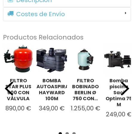
Costes de Envío
Productos Relacionados
FILTRO
BOMBA
FILTRO
Bomba
STAR PLUS
AUTOASPIRANTE
BOBINADO
piscina
900 CON
HAYWARD
BERLIN Ø
Saci
VÁLVULA
100M
750 CON...
Optima 75
M
890,00 €
349,00 €
1.255,00 €
249,00 €