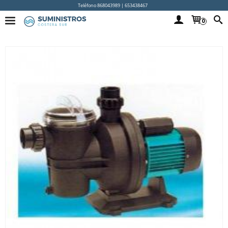
Teléfono 868043989 | 653438467
0