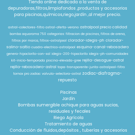
Tienda online dedicada a la venta de
depuradoras,filtros,limpiafondos ,productos y accesorios
para piscinas,químicos,riego,jardín ,al mejor precio.
astralpool precio calidad
astral-colectores-filtro
astral-oferta-verano
bomba aquarama 750
categorias: filtracion de piscinas, filtros de arena,
clorador-idegis-ph
clorador-
filtros por marca, filtros-astralpool
salino-saltio
esquina-canal-rebosadero
cuadro-electrico-astralpool
genera-hipoclorito-con-sal
idegis-200-hipoclorito
idegis-ph-comunidades
rejilla-desague-astral
kit-inicio-temporada
piscina-elevada-gree
rejilla-rebosadero-astral
tapa-transparente-junta-astralpool-filtro
zodiac-diafragma-
tornax pro zodiac
valvula-selectora-astral
repuesto
Piscinas
Jardín
Bombas sumergible achique para aguas sucias,
residuales y fecales
Riego Agrícola
Tratamiento de aguas
Conducción de fluidos,depósitos , tuberías y accesorios