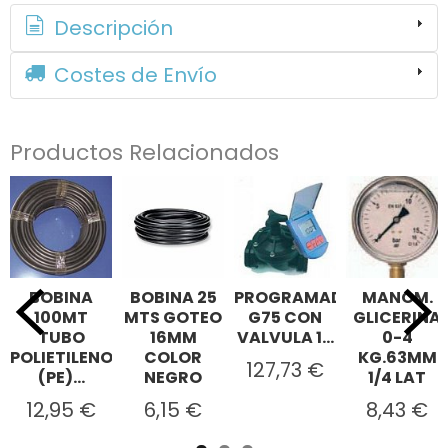
Descripción
Costes de Envío
Productos Relacionados
BOBINA
BOBINA 25
PROGRAMADOR
MANOM.
100MT
MTS GOTEO
G75 CON
GLICERINA
TUBO
16MM
VALVULA 1...
0-4
POLIETILENO
COLOR
KG.63MM
127,73 €
(PE)...
NEGRO
1/4 LAT
12,95 €
6,15 €
8,43 €