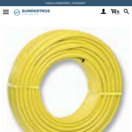
Teléfono 868043989 | 653438467
0