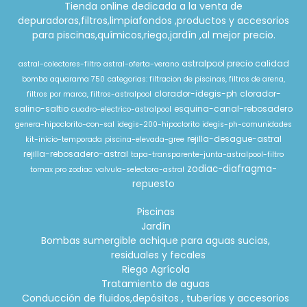
Tienda online dedicada a la venta de
depuradoras,filtros,limpiafondos ,productos y accesorios
para piscinas,químicos,riego,jardín ,al mejor precio.
astralpool precio calidad
astral-colectores-filtro
astral-oferta-verano
bomba aquarama 750
categorias: filtracion de piscinas, filtros de arena,
clorador-idegis-ph
clorador-
filtros por marca, filtros-astralpool
salino-saltio
esquina-canal-rebosadero
cuadro-electrico-astralpool
genera-hipoclorito-con-sal
idegis-200-hipoclorito
idegis-ph-comunidades
rejilla-desague-astral
kit-inicio-temporada
piscina-elevada-gree
rejilla-rebosadero-astral
tapa-transparente-junta-astralpool-filtro
zodiac-diafragma-
tornax pro zodiac
valvula-selectora-astral
repuesto
Piscinas
Jardín
Bombas sumergible achique para aguas sucias,
residuales y fecales
Riego Agrícola
Tratamiento de aguas
Conducción de fluidos,depósitos , tuberías y accesorios