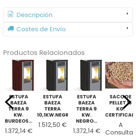
Descripción
Costes de Envío
Productos Relacionados
ESTUFA
ESTUFA
ESTUFA
SACO DE
BAEZA
BAEZA
BAEZA
PELLET 15
TERRA 9
TERRA
TERRA 9
KG.
KW.
10,1KW.NEGRO...
KW.
CERTIFICADO
BURDEOS...
NEGRO...
1.512,50 €
A
1.372,14 €
1.372,14 €
Consultar