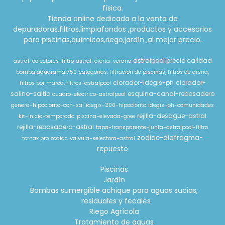
física.
Tienda online dedicada a la venta de
depuradoras,filtros,limpiafondos ,productos y accesorios
para piscinas,químicos,riego,jardín ,al mejor precio.
astralpool precio calidad
astral-colectores-filtro
astral-oferta-verano
bomba aquarama 750
categorias: filtracion de piscinas, filtros de arena,
clorador-idegis-ph
clorador-
filtros por marca, filtros-astralpool
salino-saltio
esquina-canal-rebosadero
cuadro-electrico-astralpool
genera-hipoclorito-con-sal
idegis-200-hipoclorito
idegis-ph-comunidades
rejilla-desague-astral
kit-inicio-temporada
piscina-elevada-gree
rejilla-rebosadero-astral
tapa-transparente-junta-astralpool-filtro
zodiac-diafragma-
tornax pro zodiac
valvula-selectora-astral
repuesto
Piscinas
Jardín
Bombas sumergible achique para aguas sucias,
residuales y fecales
Riego Agrícola
Tratamiento de aguas