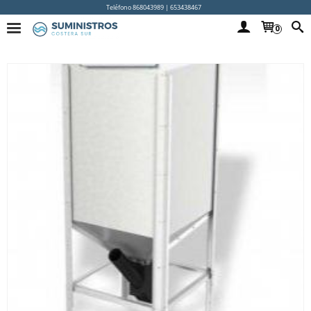
Teléfono 868043989 | 653438467
0