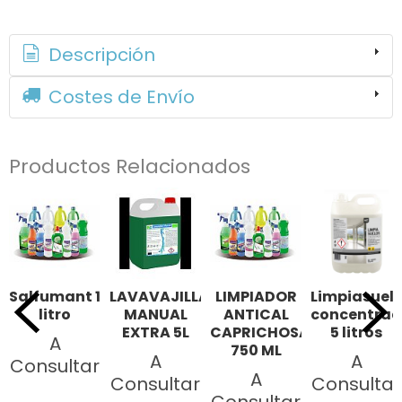
Descripción
Costes de Envío
Productos Relacionados
Salfumant 1
LAVAVAJILLAS
LIMPIADOR
Limpiasuel
litro
MANUAL
ANTICAL
concentra
EXTRA 5L
CAPRICHOSA
5 litros
A
750 ML
A
A
Consultar
A
Consultar
Consultar