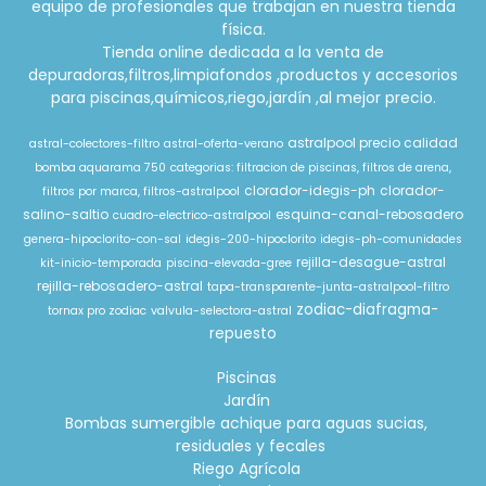
equipo de profesionales que trabajan en nuestra tienda
física.
Tienda online dedicada a la venta de
depuradoras,filtros,limpiafondos ,productos y accesorios
para piscinas,químicos,riego,jardín ,al mejor precio.
astralpool precio calidad
astral-colectores-filtro
astral-oferta-verano
bomba aquarama 750
categorias: filtracion de piscinas, filtros de arena,
clorador-idegis-ph
clorador-
filtros por marca, filtros-astralpool
salino-saltio
esquina-canal-rebosadero
cuadro-electrico-astralpool
genera-hipoclorito-con-sal
idegis-200-hipoclorito
idegis-ph-comunidades
rejilla-desague-astral
kit-inicio-temporada
piscina-elevada-gree
rejilla-rebosadero-astral
tapa-transparente-junta-astralpool-filtro
zodiac-diafragma-
tornax pro zodiac
valvula-selectora-astral
repuesto
Piscinas
Jardín
Bombas sumergible achique para aguas sucias,
residuales y fecales
Riego Agrícola