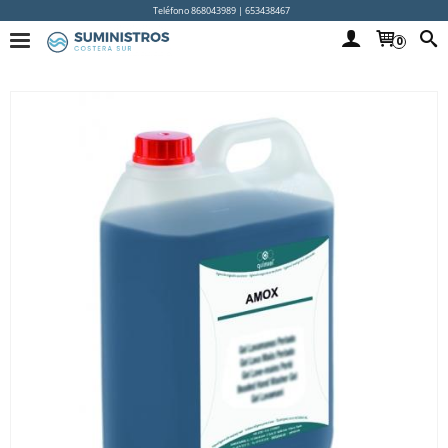
Teléfono 868043989 | 653438467
0