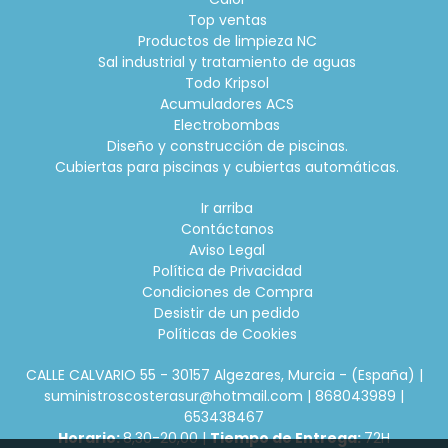
Top ventas
Productos de limpieza NC
Sal industrial y tratamiento de aguas
Todo Kripsol
Acumuladores ACS
Electrobombas
Diseño y construcción de piscinas.
Cubiertas para piscinas y cubiertas automáticas.
Ir arriba
Contáctanos
Aviso Legal
Política de Privacidad
Condiciones de Compra
Desistir de un pedido
Políticas de Cookies
CALLE CALVARIO 55 - 30157 Algezares, Murcia - (España) |
suministroscosterasur@hotmail.com |
868043989
|
653438467
Horario:
8,30-20,00 |
Tiempo de Entrega:
72H