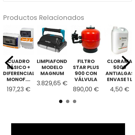
Productos Relacionados
CUADRO
LIMPIAFONDOS
FILTRO
CLORAMA
BÁSICO +
MODELO
STAR PLUS
5000
DIFERENCIAL
MAGNUM
900 CON
ANTIALGAS
MONOF....
VÁLVULA
ENVASE 1 L
3.829,65 €
197,23 €
890,00 €
4,50 €