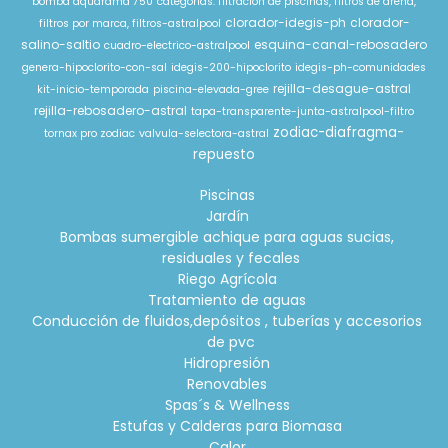
bomba aquarama 750
categorias: filtracion de piscinas, filtros de arena,
clorador-idegis-ph
clorador-
filtros por marca, filtros-astralpool
salino-saltio
esquina-canal-rebosadero
cuadro-electrico-astralpool
genera-hipoclorito-con-sal
idegis-200-hipoclorito
idegis-ph-comunidades
rejilla-desague-astral
kit-inicio-temporada
piscina-elevada-gree
rejilla-rebosadero-astral
tapa-transparente-junta-astralpool-filtro
zodiac-diafragma-
tornax pro zodiac
valvula-selectora-astral
repuesto
Piscinas
Jardín
Bombas sumergible achique para aguas sucias,
residuales y fecales
Riego Agrícola
Tratamiento de aguas
Conducción de fluidos,depósitos , tuberías y accesorios
de pvc
Hidropresión
Renovables
Spas´s & Wellness
Estufas y Calderas para Biomasa
Calor