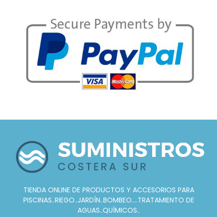
TIENDA ONLINE DE PRODUCTOS Y ACCESORIOS PARA
PISCINAS..RIEGO..JARDÍN..BOMBEO....TRATAMIENTO DE
AGUAS..QUÍMICOS..