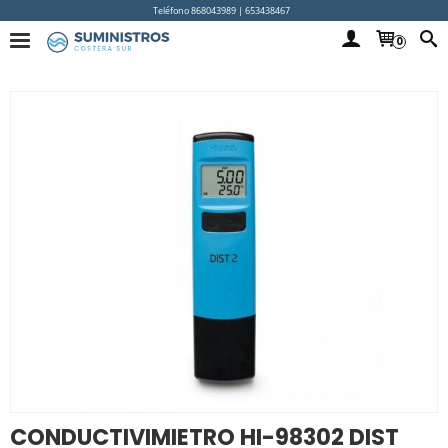
Teléfono 868043989 | 653438467
0
CONDUCTIVIMIETRO HI-98302 DIST