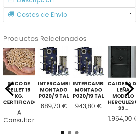
Costes de Envío
Productos Relacionados
SACO DE
INTERCAMBIADOR
INTERCAMBIADOR
CALDERA DE
PELLET 15
MONTADO
MONTADO
LEÑA
KG.
P020/ 9 TAL
P020/19 TAL
MODELO
CERTIFICADO...
HERCULES U
689,70 €
943,80 €
22...
A
1.954,00 €
Consultar