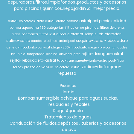
depuradoras,filtros,limpiafondos ,productos y accesorios
para piscinas,químicos,riego,jardín ,al mejor precio.
astralpool precio calidad
astral-colectores-filtro
astral-oferta-verano
bomba aquarama 750
categorias: filtracion de piscinas, filtros de arena,
clorador-idegis-ph
clorador-
filtros por marca, filtros-astralpool
salino-saltio
esquina-canal-rebosadero
cuadro-electrico-astralpool
genera-hipoclorito-con-sal
idegis-200-hipoclorito
idegis-ph-comunidades
rejilla-desague-astral
kit-inicio-temporada
piscina-elevada-gree
rejilla-rebosadero-astral
tapa-transparente-junta-astralpool-filtro
zodiac-diafragma-
tornax pro zodiac
valvula-selectora-astral
repuesto
Piscinas
Jardín
Bombas sumergible achique para aguas sucias,
residuales y fecales
Riego Agrícola
Tratamiento de aguas
Conducción de fluidos,depósitos , tuberías y accesorios
de pvc