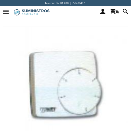
Teléfono 868043989 | 653438467
0