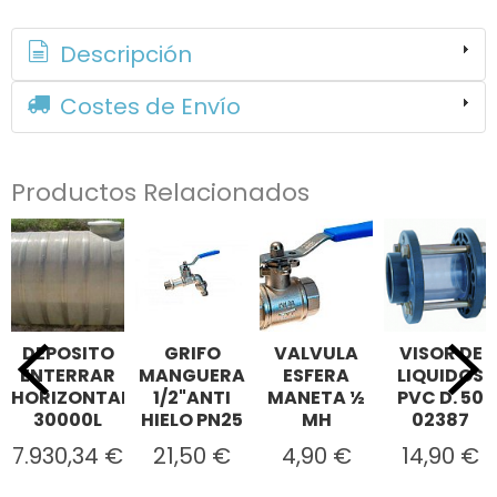
Descripción
Costes de Envío
Productos Relacionados
DEPOSITO
GRIFO
VALVULA
VISOR DE
ENTERRAR
MANGUERA
ESFERA
LIQUIDOS
HORIZONTAL
1/2"ANTI
MANETA ½
PVC D. 50
30000L
HIELO PN25
MH
02387
7.930,34 €
21,50 €
4,90 €
14,90 €