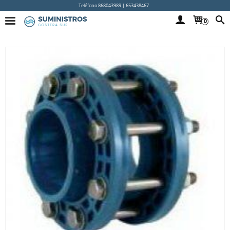
Teléfono 868043989 | 653438467
0