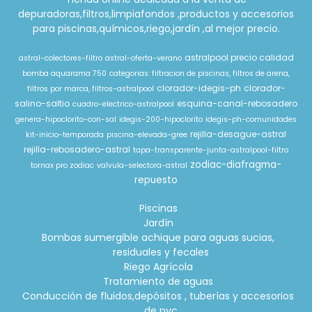
depuradoras,filtros,limpiafondos ,productos y accesorios
para piscinas,químicos,riego,jardín ,al mejor precio.
astralpool precio calidad
astral-colectores-filtro
astral-oferta-verano
bomba aquarama 750
categorias: filtracion de piscinas, filtros de arena,
clorador-idegis-ph
clorador-
filtros por marca, filtros-astralpool
salino-saltio
esquina-canal-rebosadero
cuadro-electrico-astralpool
genera-hipoclorito-con-sal
idegis-200-hipoclorito
idegis-ph-comunidades
rejilla-desague-astral
kit-inicio-temporada
piscina-elevada-gree
rejilla-rebosadero-astral
tapa-transparente-junta-astralpool-filtro
zodiac-diafragma-
tornax pro zodiac
valvula-selectora-astral
repuesto
Piscinas
Jardín
Bombas sumergible achique para aguas sucias,
residuales y fecales
Riego Agrícola
Tratamiento de aguas
Conducción de fluidos,depósitos , tuberías y accesorios
de pvc