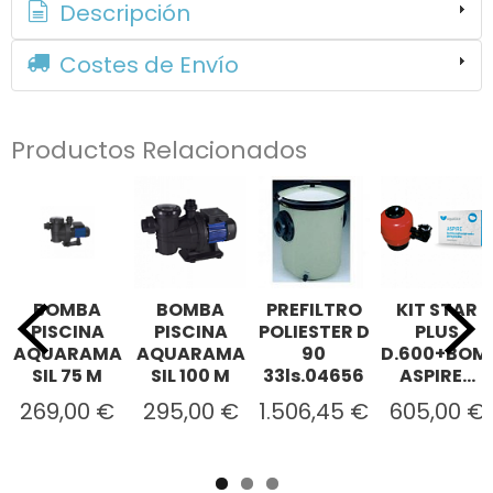
Descripción
Costes de Envío
Productos Relacionados
BOMBA
BOMBA
PREFILTRO
KIT STAR
PISCINA
PISCINA
POLIESTER D
PLUS
AQUARAMA
AQUARAMA
90
D.600+BOM
SIL 75 M
SIL 100 M
33ls.04656
ASPIRE...
269,00 €
295,00 €
1.506,45 €
605,00 €