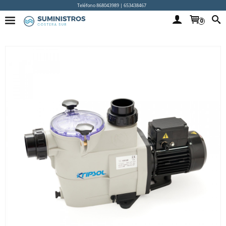
Teléfono 868043989 | 653438467
0