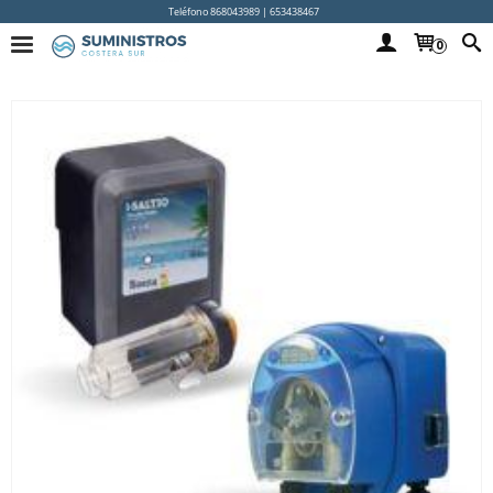
Teléfono 868043989 | 653438467
0