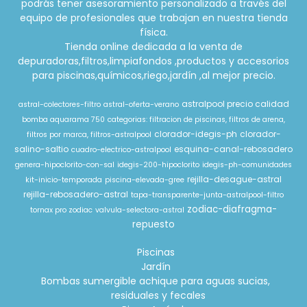
podrás tener asesoramiento personalizado a través del
equipo de profesionales que trabajan en nuestra tienda
física.
Tienda online dedicada a la venta de
depuradoras,filtros,limpiafondos ,productos y accesorios
para piscinas,químicos,riego,jardín ,al mejor precio.
astralpool precio calidad
astral-colectores-filtro
astral-oferta-verano
bomba aquarama 750
categorias: filtracion de piscinas, filtros de arena,
clorador-idegis-ph
clorador-
filtros por marca, filtros-astralpool
salino-saltio
esquina-canal-rebosadero
cuadro-electrico-astralpool
genera-hipoclorito-con-sal
idegis-200-hipoclorito
idegis-ph-comunidades
rejilla-desague-astral
kit-inicio-temporada
piscina-elevada-gree
rejilla-rebosadero-astral
tapa-transparente-junta-astralpool-filtro
zodiac-diafragma-
tornax pro zodiac
valvula-selectora-astral
repuesto
Piscinas
Jardín
Bombas sumergible achique para aguas sucias,
residuales y fecales