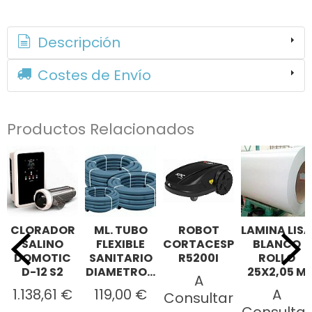
Descripción
Costes de Envío
Productos Relacionados
CLORADOR
ML. TUBO
ROBOT
LAMINA LISA
SALINO
FLEXIBLE
CORTACESPED
BLANCO
DOMOTIC
SANITARIO
R5200I
ROLLO
D-12 S2
DIAMETRO...
25X2,05 M
A
1.138,61 €
119,00 €
A
Consultar