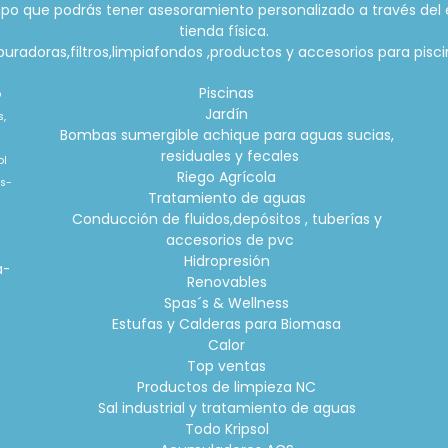
po que podrás tener asesoramiento personalizado a través del 
tienda física.
radoras,filtros,limpiafondos ,productos y accesorios para piscin
Piscinas
o
Jardín
s,
Bombas sumergible achique para aguas sucias,
residuales y fecales
ol
Riego Agrícola
is-
Tratamiento de aguas
Conducción de fluidos,depósitos , tuberías y
accesorios de pvc
o
Hidropresión
a-
Renovables
Spas´s & Wellness
Estufas y Calderas para Biomasa
Calor
Top ventas
Productos de limpieza NC
Sal industrial y tratamiento de aguas
Todo Kripsol