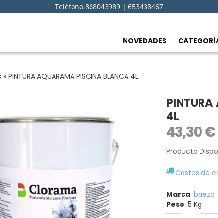
Teléfono 868043989 | 653438467
NOVEDADES
CATEGORÍ
s
»
PINTURA AQUARAMA PISCINA BLANCA 4L
PINTURA
4L
43,30 €
Producto Dispo
Costes de e
Marca
:
baeza
Peso
:
5 Kg