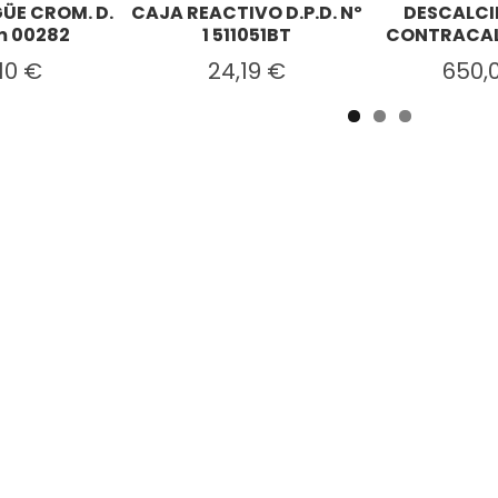
ÜE CROM. D.
CAJA REACTIVO D.P.D. Nº
DESCALCI
 00282
1 511051BT
CONTRACAL 
,10 €
24,19 €
650,