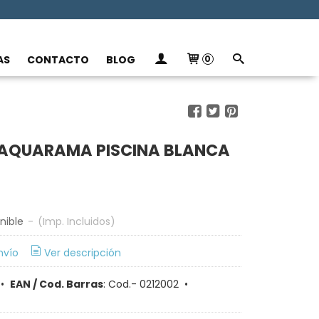
AS
CONTACTO
BLOG
0
 AQUARAMA PISCINA BLANCA
nible
-
(Imp. Incluidos)
nvío
Ver descripción
•
EAN / Cod. Barras
:
Cod.- 0212002
•