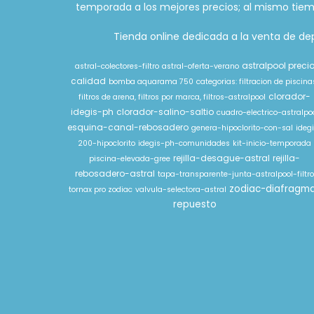
temporada a los mejores precios; al mismo tiem
Tienda online dedicada a la venta de depu
astralpool preci
astral-colectores-filtro
astral-oferta-verano
calidad
bomba aquarama 750
categorias: filtracion de piscina
clorador-
filtros de arena, filtros por marca, filtros-astralpool
idegis-ph
clorador-salino-saltio
cuadro-electrico-astralpo
esquina-canal-rebosadero
genera-hipoclorito-con-sal
ideg
200-hipoclorito
idegis-ph-comunidades
kit-inicio-temporada
rejilla-desague-astral
rejilla-
piscina-elevada-gree
rebosadero-astral
tapa-transparente-junta-astralpool-filtr
zodiac-diafragm
tornax pro zodiac
valvula-selectora-astral
repuesto