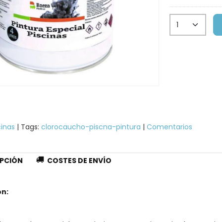
cinas
|
Tags:
clorocaucho-piscna-pintura
|
Comentarios
PCIÓN
COSTES DE ENVÍO
on: