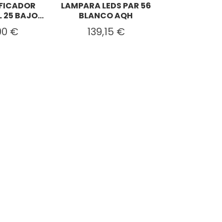
FICADOR
LAMPARA LEDS PAR 56
SUMIDERO
25 BAJO...
BLANCO AQH
EUROPEA D.1
00 €
139,15 €
209,0