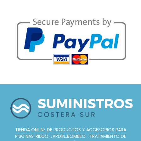
TIENDA ONLINE DE PRODUCTOS Y ACCESORIOS PARA
PISCINAS..RIEGO..JARDÍN..BOMBEO....TRATAMIENTO DE