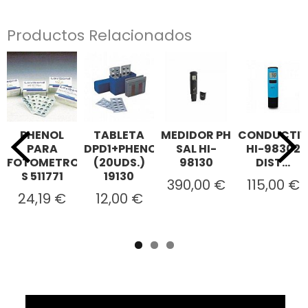
Productos Relacionados
PHENOL
TABLETA
MEDIDOR PH
CONDUCTIV
PARA
DPD1+PHENOL
SAL HI-
HI-98302
FOTOMETRO
(20UDS.)
98130
DIST...
S 511771
19130
390,00 €
115,00 €
24,19 €
12,00 €