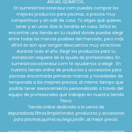
AGUAS..QUÍMICOS..
En suministroscosterasur.com puedes comprar los
mejores productos para piscinas, a precios muy
competitivos y sin salir de casa. Tú eliges qué quieres
tener y en unos días la tendrás en casa. Difícil es
encontrar una tienda en tu ciudad donde puedas elegir
entre todas las marcas posibles del mercado, pero más
difícil es aún que tengan descuentos muy atractivos
durante todo el año. Elegir los productos para tu
instalación requiere de la ayuda de profesionales. En
suministroscosterasur.com te ayudamos a elegir . En
nuestra tienda online de productos y accesorios para
piscinas encontrarás primeras marcas y novedades de
temporada a los mejores precios; al mismo tiempo que
podrás tener asesoramiento personalizado a través del
equipo de profesionales que trabajan en nuestra tienda
física.
Tienda online dedicada a la venta de
depuradoras,filtros,limpiafondos ,productos y accesorios
para piscinas,químicos,riego,jardín ,al mejor precio.
astralpool precio calidad
astral-colectores-filtro
astral-oferta-verano