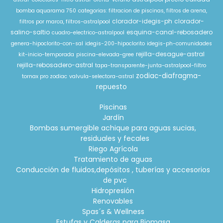
bomba aquarama 750
categorias: filtracion de piscinas, filtros de arena,
clorador-idegis-ph
clorador-
filtros por marca, filtros-astralpool
salino-saltio
esquina-canal-rebosadero
cuadro-electrico-astralpool
genera-hipoclorito-con-sal
idegis-200-hipoclorito
idegis-ph-comunidades
rejilla-desague-astral
kit-inicio-temporada
piscina-elevada-gree
rejilla-rebosadero-astral
tapa-transparente-junta-astralpool-filtro
zodiac-diafragma-
tornax pro zodiac
valvula-selectora-astral
repuesto
Piscinas
Jardín
Bombas sumergible achique para aguas sucias,
residuales y fecales
Riego Agrícola
Tratamiento de aguas
Conducción de fluidos,depósitos , tuberías y accesorios
de pvc
Hidropresión
Renovables
Spas´s & Wellness
Estufas y Calderas para Biomasa