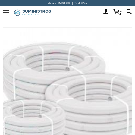
Teléfono 868043989 | 653438467
0