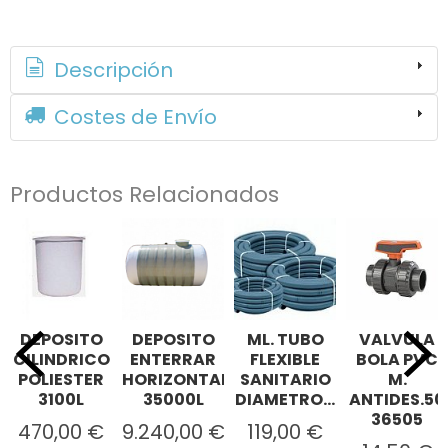
Descripción
Costes de Envío
Productos Relacionados
DEPOSITO
DEPOSITO
ML. TUBO
VALVULA
CILINDRICO
ENTERRAR
FLEXIBLE
BOLA PVC
POLIESTER
HORIZONTAL
SANITARIO
M.
3100L
35000L
DIAMETRO...
ANTIDES.50
36505
470,00 €
9.240,00 €
119,00 €