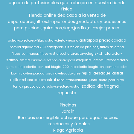
equipo de profesionales que trabajan en nuestra tienda
física.
Tienda online dedicada a la venta de
depuradoras,filtros,limpiafondos ,productos y accesorios
para piscinas,químicos,riego,jardín ,al mejor precio.
astralpool precio calidad
astral-colectores-filtro
astral-oferta-verano
bomba aquarama 750
categorias: filtracion de piscinas, filtros de arena,
clorador-idegis-ph
clorador-
filtros por marca, filtros-astralpool
salino-saltio
esquina-canal-rebosadero
cuadro-electrico-astralpool
genera-hipoclorito-con-sal
idegis-200-hipoclorito
idegis-ph-comunidades
rejilla-desague-astral
kit-inicio-temporada
piscina-elevada-gree
rejilla-rebosadero-astral
tapa-transparente-junta-astralpool-filtro
zodiac-diafragma-
tornax pro zodiac
valvula-selectora-astral
repuesto
Piscinas
Jardín
Bombas sumergible achique para aguas sucias,
residuales y fecales
Riego Agrícola