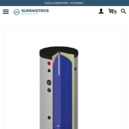
Teléfono 868043989 | 653438467
0