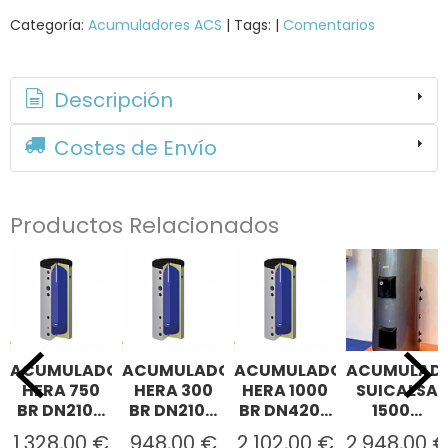
Categoría:
Acumuladores ACS
|
Tags:
|
Comentarios
Descripción
Costes de Envío
Productos Relacionados
ACUMULADOR
ACUMULADOR
ACUMULADOR
ACUMULAD
HERA 750
HERA 300
HERA 1000
SUICALSA
BR DN210...
BR DN210...
BR DN420...
1500...
1.328,00 €
948,00 €
2.102,00 €
2.948,00 