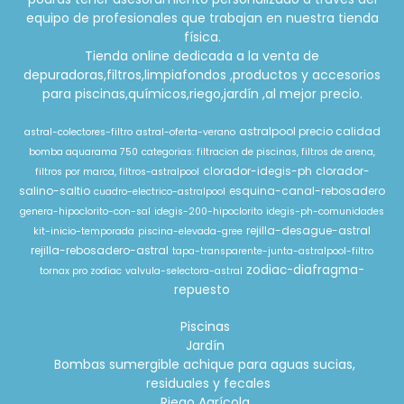
equipo de profesionales que trabajan en nuestra tienda
física.
Tienda online dedicada a la venta de
depuradoras,filtros,limpiafondos ,productos y accesorios
para piscinas,químicos,riego,jardín ,al mejor precio.
astralpool precio calidad
astral-colectores-filtro
astral-oferta-verano
bomba aquarama 750
categorias: filtracion de piscinas, filtros de arena,
clorador-idegis-ph
clorador-
filtros por marca, filtros-astralpool
salino-saltio
esquina-canal-rebosadero
cuadro-electrico-astralpool
genera-hipoclorito-con-sal
idegis-200-hipoclorito
idegis-ph-comunidades
rejilla-desague-astral
kit-inicio-temporada
piscina-elevada-gree
rejilla-rebosadero-astral
tapa-transparente-junta-astralpool-filtro
zodiac-diafragma-
tornax pro zodiac
valvula-selectora-astral
repuesto
Piscinas
Jardín
Bombas sumergible achique para aguas sucias,
residuales y fecales
Riego Agrícola