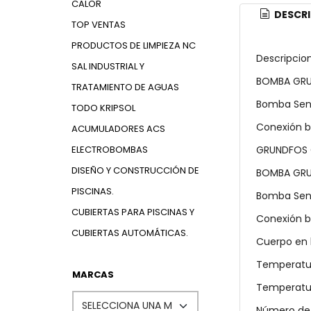
CALOR
DESCRI
TOP VENTAS
PRODUCTOS DE LIMPIEZA NC
Descripcion
SAL INDUSTRIAL Y
BOMBA GRU
TRATAMIENTO DE AGUAS
Bomba Senci
TODO KRIPSOL
Conexión b
ACUMULADORES ACS
GRUNDFOS 
ELECTROBOMBAS
DISEÑO Y CONSTRUCCIÓN DE
BOMBA GRU
PISCINAS.
Bomba Senci
CUBIERTAS PARA PISCINAS Y
Conexión b
CUBIERTAS AUTOMÁTICAS.
Cuerpo en l
Temperatura
MARCAS
Temperatur
Número de 