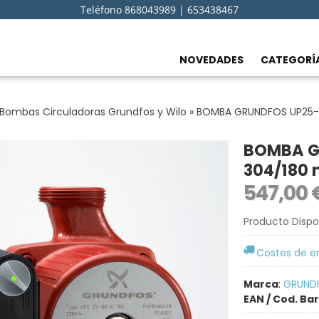
Teléfono 868043989 | 653438467
NOVEDADES
CATEGORÍ
Bombas Circuladoras Grundfos y Wilo
»
BOMBA GRUNDFOS UP25-6
BOMBA G
304/180
547,00
Producto Dispo
Costes de e
Marca
:
GRUND
EAN / Cod. Ba