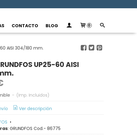
AS
CONTACTO
BLOG
0
0 AISI 304/180 mm.
RUNDFOS UP25-60 AISI
 mm.
 €
nible
-
(Imp. Incluidos)
nvío
Ver descripción
FOS
•
rras
:
GRUNDFOS Cod.- 86775