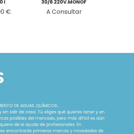
0 I
30/6 220V.MONOF
BRONCE 3/
00 €
A Consultar
39,6
MIENTO DE AGUAS..QUÍMICOS..
in salir de casa. Tú eliges qué quieres tener y en
rcas posibles del mercado, pero más difícil es aún
quiere de la ayuda de profesionales. En
cinas encontrarás primeras marcas y novedades de