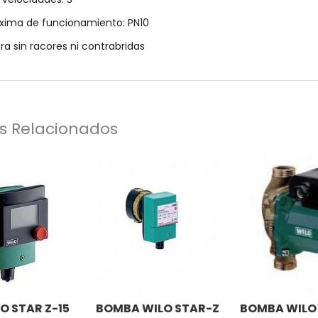
xima de funcionamiento: PN10
ra sin racores ni contrabridas
s Relacionados
O STAR Z-15
BOMBA WILO STAR-Z
BOMBA WILO 