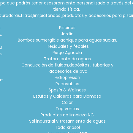
po que podrás tener asesoramiento personalizado a través del 
tienda física.
radoras,filtros,limpiafondos ,productos y accesorios para piscin
Piscinas
o
Jardín
s,
Bombas sumergible achique para aguas sucias,
residuales y fecales
ol
Riego Agrícola
is-
Tratamiento de aguas
Conducción de fluidos,depósitos , tuberías y
accesorios de pvc
o
Hidropresión
a-
Renovables
Spas´s & Wellness
Estufas y Calderas para Biomasa
Calor
Top ventas
Productos de limpieza NC
Sal industrial y tratamiento de aguas
Todo Kripsol