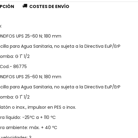
PCIÓN
COSTES DE ENVÍO
:
NDFOS UPS 25-60 N; 180 mm
lla para Agua Sanitaria, no sujeta a la Directiva EuP/ErP
omba: G 1" 1/2
Cod.- 86775
NDFOS UPS 25-60 N; 180 mm
lla para Agua Sanitaria, no sujeta a la Directiva EuP/ErP
omba: G 1" 1/2
atón o inox., impulsor en PES o inox.
 líquido: -25ºC a + 110 ºC
a ambiente: máx. + 40 ºC
velocidades: 3