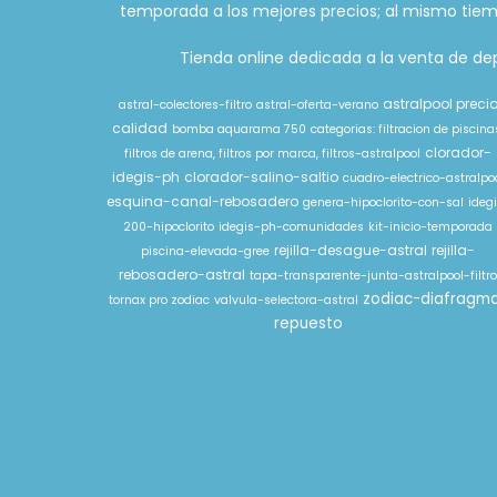
temporada a los mejores precios; al mismo tiem
Tienda online dedicada a la venta de depu
astralpool preci
astral-colectores-filtro
astral-oferta-verano
calidad
bomba aquarama 750
categorias: filtracion de piscina
clorador-
filtros de arena, filtros por marca, filtros-astralpool
idegis-ph
clorador-salino-saltio
cuadro-electrico-astralpo
esquina-canal-rebosadero
genera-hipoclorito-con-sal
ideg
200-hipoclorito
idegis-ph-comunidades
kit-inicio-temporada
rejilla-desague-astral
rejilla-
piscina-elevada-gree
rebosadero-astral
tapa-transparente-junta-astralpool-filtr
zodiac-diafragm
tornax pro zodiac
valvula-selectora-astral
repuesto