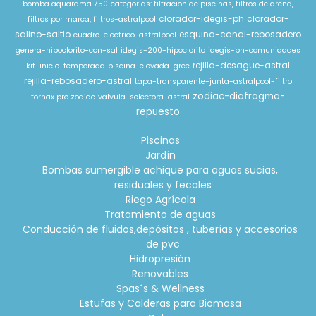
bomba aquarama 750
categorias: filtracion de piscinas, filtros de arena,
clorador-idegis-ph
clorador-
filtros por marca, filtros-astralpool
salino-saltio
esquina-canal-rebosadero
cuadro-electrico-astralpool
genera-hipoclorito-con-sal
idegis-200-hipoclorito
idegis-ph-comunidades
rejilla-desague-astral
kit-inicio-temporada
piscina-elevada-gree
rejilla-rebosadero-astral
tapa-transparente-junta-astralpool-filtro
zodiac-diafragma-
tornax pro zodiac
valvula-selectora-astral
repuesto
Piscinas
Jardín
Bombas sumergible achique para aguas sucias,
residuales y fecales
Riego Agrícola
Tratamiento de aguas
Conducción de fluidos,depósitos , tuberías y accesorios
de pvc
Hidropresión
Renovables
Spas´s & Wellness
Estufas y Calderas para Biomasa