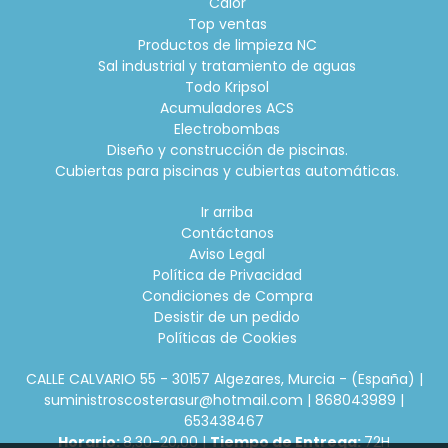
Calor
Top ventas
Productos de limpieza NC
Sal industrial y tratamiento de aguas
Todo Kripsol
Acumuladores ACS
Electrobombas
Diseño y construcción de piscinas.
Cubiertas para piscinas y cubiertas automáticas.
Ir arriba
Contáctanos
Aviso Legal
Política de Privacidad
Condiciones de Compra
Desistir de un pedido
Políticas de Cookies
CALLE CALVARIO 55 - 30157 Algezares, Murcia - (España) |
suministroscosterasur@hotmail.com |
868043989
|
653438467
Horario:
8,30-20,00 |
Tiempo de Entrega:
72H