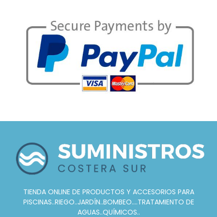
TIENDA ONLINE DE PRODUCTOS Y ACCESORIOS PARA
PISCINAS..RIEGO..JARDÍN..BOMBEO....TRATAMIENTO DE
AGUAS..QUÍMICOS..