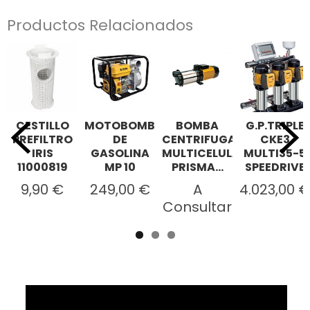
Productos Relacionados
CESTILLO
MOTOBOMBA
BOMBA
G.P.TRIPLE
PREFILTRO
DE
CENTRIFUGA
CKE3
IRIS
GASOLINA
MULTICELULAR
MULTI35-5
11000819
MP 10
PRISMA...
SPEEDRIVE
9,90 €
249,00 €
A
4.023,00 €
Consultar