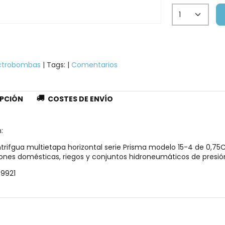
ctrobombas
|
Tags:
|
Comentarios
PCIÓN
COSTES DE ENVÍO
:
rifgua multietapa horizontal serie Prisma modelo 15-4 de 0,75CV
iones domésticas, riegos y conjuntos hidroneumáticos de presió
 9921