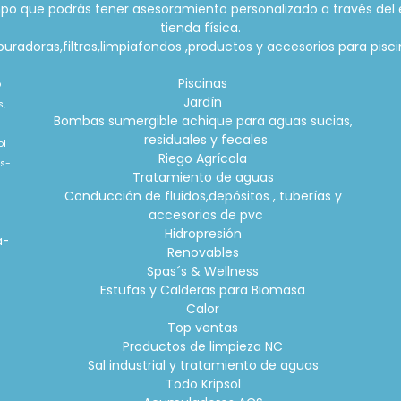
po que podrás tener asesoramiento personalizado a través del 
tienda física.
radoras,filtros,limpiafondos ,productos y accesorios para piscin
Piscinas
o
Jardín
s,
Bombas sumergible achique para aguas sucias,
residuales y fecales
ol
Riego Agrícola
is-
Tratamiento de aguas
Conducción de fluidos,depósitos , tuberías y
accesorios de pvc
o
Hidropresión
a-
Renovables
Spas´s & Wellness
Estufas y Calderas para Biomasa
Calor
Top ventas
Productos de limpieza NC
Sal industrial y tratamiento de aguas
Todo Kripsol