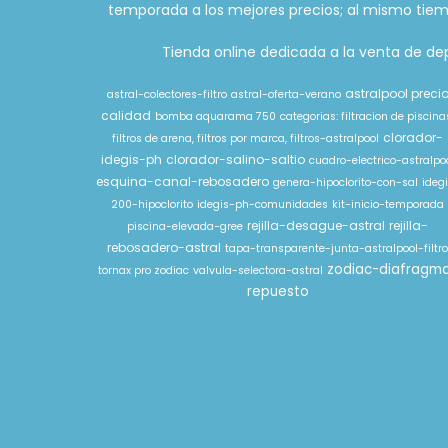
temporada a los mejores precios; al mismo tiem
Tienda online dedicada a la venta de depu
astralpool preci
astral-colectores-filtro
astral-oferta-verano
calidad
bomba aquarama 750
categorias: filtracion de piscina
clorador-
filtros de arena, filtros por marca, filtros-astralpool
idegis-ph
clorador-salino-saltio
cuadro-electrico-astralpo
esquina-canal-rebosadero
genera-hipoclorito-con-sal
ideg
200-hipoclorito
idegis-ph-comunidades
kit-inicio-temporada
rejilla-desague-astral
rejilla-
piscina-elevada-gree
rebosadero-astral
tapa-transparente-junta-astralpool-filtr
zodiac-diafragm
tornax pro zodiac
valvula-selectora-astral
repuesto