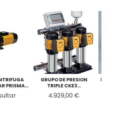
NTRIFUGA
GRUPO DE PRESION
Recambio E
R PRISMA...
TRIPLE CKE3...
Condensad
ultar
4.929,00 €
16,0