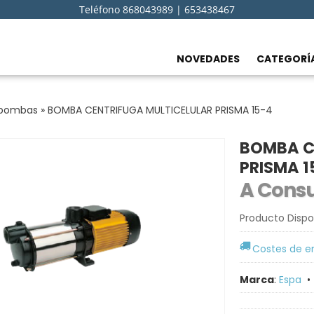
Teléfono 868043989 | 653438467
NOVEDADES
CATEGORÍ
obombas
»
BOMBA CENTRIFUGA MULTICELULAR PRISMA 15-4
BOMBA C
PRISMA 1
A Consu
Producto Dispo
Costes de e
Marca
:
Espa