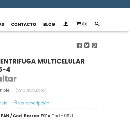
AS
CONTACTO
BLOG
0
ENTRIFUGA MULTICELULAR
5-4
ltar
nible
-
(Imp. Incluidos)
nvío
Ver descripción
•
EAN / Cod. Barras
:
ESPA Cod.- 9921