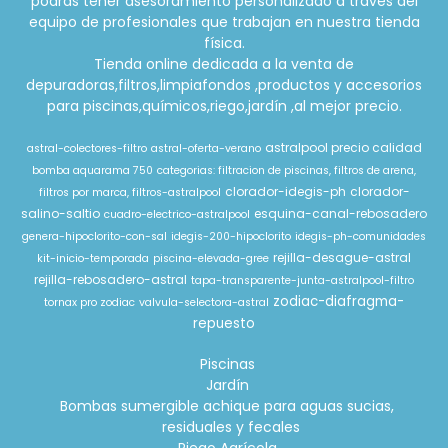
podrás tener asesoramiento personalizado a través del
equipo de profesionales que trabajan en nuestra tienda
física.
Tienda online dedicada a la venta de
depuradoras,filtros,limpiafondos ,productos y accesorios
para piscinas,químicos,riego,jardín ,al mejor precio.
astralpool precio calidad
astral-colectores-filtro
astral-oferta-verano
bomba aquarama 750
categorias: filtracion de piscinas, filtros de arena,
clorador-idegis-ph
clorador-
filtros por marca, filtros-astralpool
salino-saltio
esquina-canal-rebosadero
cuadro-electrico-astralpool
genera-hipoclorito-con-sal
idegis-200-hipoclorito
idegis-ph-comunidades
rejilla-desague-astral
kit-inicio-temporada
piscina-elevada-gree
rejilla-rebosadero-astral
tapa-transparente-junta-astralpool-filtro
zodiac-diafragma-
tornax pro zodiac
valvula-selectora-astral
repuesto
Piscinas
Jardín
Bombas sumergible achique para aguas sucias,
residuales y fecales
Riego Agrícola