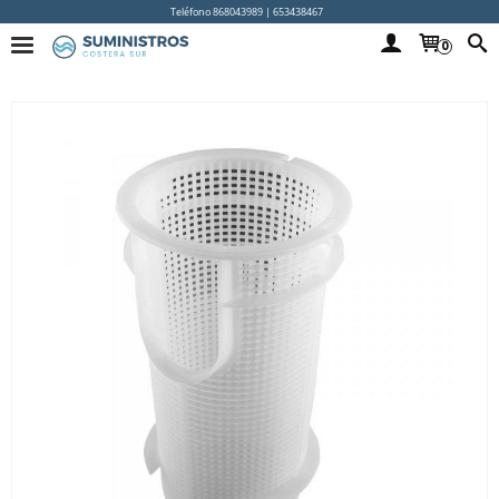
Teléfono 868043989 | 653438467
0