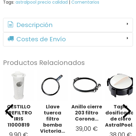
Tags:
astralpool precio calidad
|
Comentarios
Descripción
Costes de Envío
Productos Relacionados
CESTILLO
Llave
Anillo cierre
Tapa
PREFILTRO
tuerca
203 filtro
dosificador
IRIS
filtro
Corona...
de cloro
11000819
bomba
AstralPool...
39,00 €
Victoria...
9,90 €
38,00 €