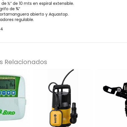
de ½” de 10 mts en espiral extensible.
grifo de ¾”
portamanguera abierto y Aquastop.
iadores regulable.
04
s Relacionados