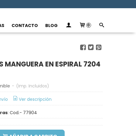
AS
CONTACTO
BLOG
0
TS MANGUERA EN ESPIRAL 7204
nible
-
(Imp. Incluidos)
nvío
Ver descripción
rras
:
Cod.- 77904