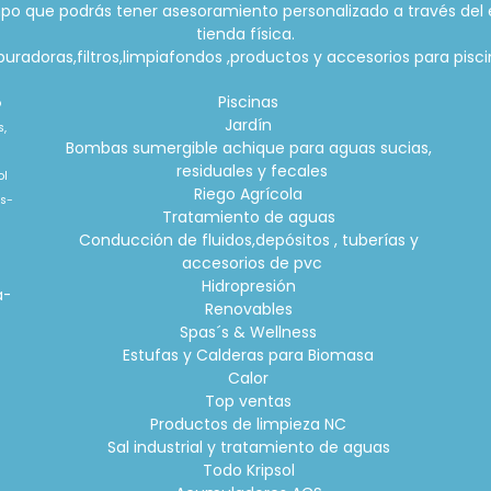
po que podrás tener asesoramiento personalizado a través del 
tienda física.
radoras,filtros,limpiafondos ,productos y accesorios para piscin
Piscinas
o
Jardín
s,
Bombas sumergible achique para aguas sucias,
residuales y fecales
ol
Riego Agrícola
is-
Tratamiento de aguas
Conducción de fluidos,depósitos , tuberías y
accesorios de pvc
o
Hidropresión
a-
Renovables
Spas´s & Wellness
Estufas y Calderas para Biomasa
Calor
Top ventas
Productos de limpieza NC
Sal industrial y tratamiento de aguas
Todo Kripsol