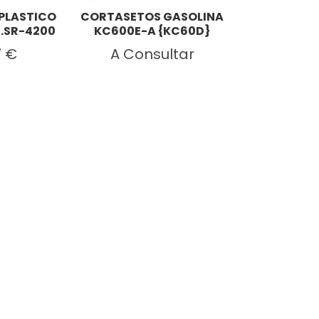
PLASTICO
CORTASETOS GASOLINA
MOTOSIERR
.SR-4200
KC600E-A {KC60D}
A Cons
7 €
A Consultar