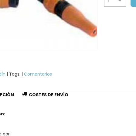
dín
|
Tags:
|
Comentarios
PCIÓN
COSTES DE ENVÍO
on:
 por: