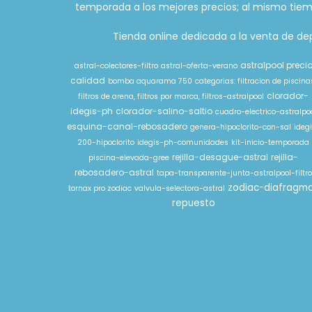
temporada a los mejores precios; al mismo tiem
Tienda online dedicada a la venta de depu
astralpool preci
astral-colectores-filtro
astral-oferta-verano
calidad
bomba aquarama 750
categorias: filtracion de piscina
clorador-
filtros de arena, filtros por marca, filtros-astralpool
idegis-ph
clorador-salino-saltio
cuadro-electrico-astralpo
esquina-canal-rebosadero
genera-hipoclorito-con-sal
ideg
200-hipoclorito
idegis-ph-comunidades
kit-inicio-temporada
rejilla-desague-astral
rejilla-
piscina-elevada-gree
rebosadero-astral
tapa-transparente-junta-astralpool-filtr
zodiac-diafragm
tornax pro zodiac
valvula-selectora-astral
repuesto