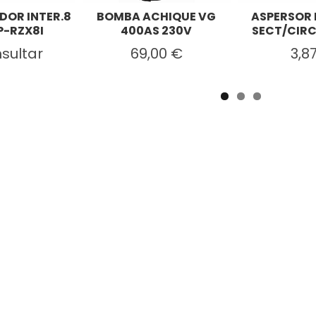
OR INTER.8
BOMBA ACHIQUE VG
ASPERSOR 
P-RZX8I
400AS 230V
SECT/CIRC
sultar
69,00 €
3,8