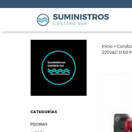
Inicio
»
Conducc
220VAC D 50 P
CATEGORÍAS
PISCINAS