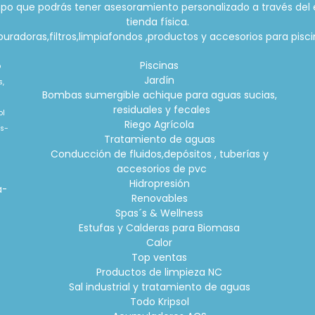
po que podrás tener asesoramiento personalizado a través del 
tienda física.
radoras,filtros,limpiafondos ,productos y accesorios para piscin
Piscinas
o
Jardín
s,
Bombas sumergible achique para aguas sucias,
residuales y fecales
ol
Riego Agrícola
is-
Tratamiento de aguas
Conducción de fluidos,depósitos , tuberías y
accesorios de pvc
o
Hidropresión
a-
Renovables
Spas´s & Wellness
Estufas y Calderas para Biomasa
Calor
Top ventas
Productos de limpieza NC
Sal industrial y tratamiento de aguas
Todo Kripsol