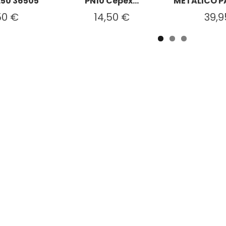
.50 36505
PN10 Cepex...
METALICO PA
50 €
14,50 €
39,9