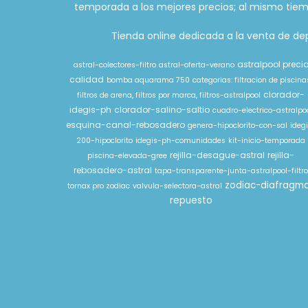
temporada a los mejores precios; al mismo tiem
Tienda online dedicada a la venta de depu
astralpool preci
astral-colectores-filtro
astral-oferta-verano
calidad
bomba aquarama 750
categorias: filtracion de piscina
clorador-
filtros de arena, filtros por marca, filtros-astralpool
idegis-ph
clorador-salino-saltio
cuadro-electrico-astralpo
esquina-canal-rebosadero
genera-hipoclorito-con-sal
ideg
200-hipoclorito
idegis-ph-comunidades
kit-inicio-temporada
rejilla-desague-astral
rejilla-
piscina-elevada-gree
rebosadero-astral
tapa-transparente-junta-astralpool-filtr
zodiac-diafragm
tornax pro zodiac
valvula-selectora-astral
repuesto