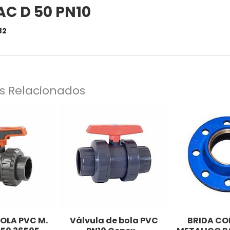
AC D 50 PN10
82
s Relacionados
OLA PVC M.
Válvula de bola PVC
BRIDA CO