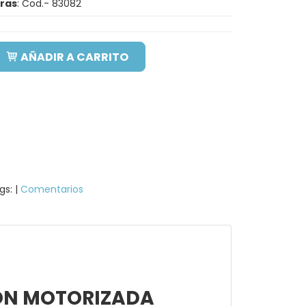
rras
:
Cod.- 83082
AÑADIR A CARRITO
gs:
|
Comentarios
ÓN MOTORIZADA