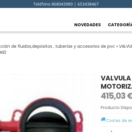
Teléfono 868043989 | 653438467
NOVEDADES
CATEGORÍ
ión de fluidos,depósitos , tuberías y accesorios de pvc
»
VALVU
N10
VALVULA
MOTORIZ
415,03 
Producto Dispo
Costes de e