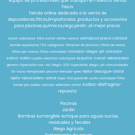
equipo de profesionales que trabajan en nuestra tienda
física.
Tienda online dedicada a la venta de
depuradoras,filtros,limpiafondos ,productos y accesorios
para piscinas,químicos,riego,jardín ,al mejor precio.
astralpool precio calidad
astral-colectores-filtro
astral-oferta-verano
bomba aquarama 750
categorias: filtracion de piscinas, filtros de arena,
clorador-idegis-ph
clorador-
filtros por marca, filtros-astralpool
salino-saltio
esquina-canal-rebosadero
cuadro-electrico-astralpool
genera-hipoclorito-con-sal
idegis-200-hipoclorito
idegis-ph-comunidades
rejilla-desague-astral
kit-inicio-temporada
piscina-elevada-gree
rejilla-rebosadero-astral
tapa-transparente-junta-astralpool-filtro
zodiac-diafragma-
tornax pro zodiac
valvula-selectora-astral
repuesto
Piscinas
Jardín
Bombas sumergible achique para aguas sucias,
residuales y fecales
Riego Agrícola
Tratamiento de aguas