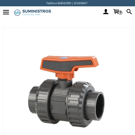
Teléfono 868043989 | 653438467
0