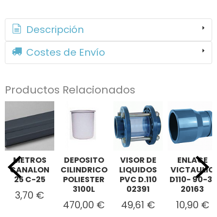
Descripción
Costes de Envío
Productos Relacionados
METROS
DEPOSITO
VISOR DE
ENLACE
CANALON
CILINDRICO
LIQUIDOS
VICTAULIC
25 C-25
POLIESTER
PVC D.110
D110- 90-3"
3100L
02391
20163
3,70 €
470,00 €
49,61 €
10,90 €