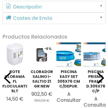
Descripción
Costes de Envío
Productos Relacionados
-5 %
BOTE
CLORADOR
PISCINA
PISCINA
CLORAMA
SALINO i-
EASY SET
PRISMA
FL
SALTIO 21
305X76 CM
FRAME
FLOCULANTE
GR NEW
C/DEPUR.
D.305X76
5LT
C/P
902,50 €
A
14,50 €
A
Consultar
950,00 €
Consultar