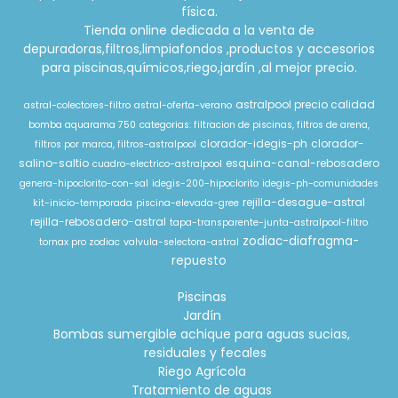
física.
Tienda online dedicada a la venta de
depuradoras,filtros,limpiafondos ,productos y accesorios
para piscinas,químicos,riego,jardín ,al mejor precio.
astralpool precio calidad
astral-colectores-filtro
astral-oferta-verano
bomba aquarama 750
categorias: filtracion de piscinas, filtros de arena,
clorador-idegis-ph
clorador-
filtros por marca, filtros-astralpool
salino-saltio
esquina-canal-rebosadero
cuadro-electrico-astralpool
genera-hipoclorito-con-sal
idegis-200-hipoclorito
idegis-ph-comunidades
rejilla-desague-astral
kit-inicio-temporada
piscina-elevada-gree
rejilla-rebosadero-astral
tapa-transparente-junta-astralpool-filtro
zodiac-diafragma-
tornax pro zodiac
valvula-selectora-astral
repuesto
Piscinas
Jardín
Bombas sumergible achique para aguas sucias,
residuales y fecales
Riego Agrícola
Tratamiento de aguas