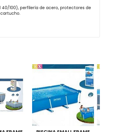
l 40/100), perfilería de acero, protectores de
 cartucho.
SMA FRAME
PISCINA SMALL FRAME
PISCINA UL