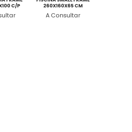
100 C/P
260X160X65 CM
488X122 
ultar
A Consultar
A Cons