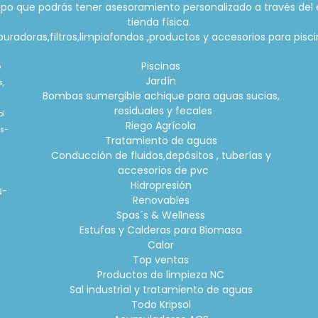
po que podrás tener asesoramiento personalizado a través del 
tienda física.
radoras,filtros,limpiafondos ,productos y accesorios para piscin
Piscinas
o
Jardín
s,
Bombas sumergible achique para aguas sucias,
residuales y fecales
ol
Riego Agrícola
is-
Tratamiento de aguas
Conducción de fluidos,depósitos , tuberías y
accesorios de pvc
o
Hidropresión
a-
Renovables
Spas´s & Wellness
Estufas y Calderas para Biomasa
Calor
Top ventas
Productos de limpieza NC
Sal industrial y tratamiento de aguas
Todo Kripsol