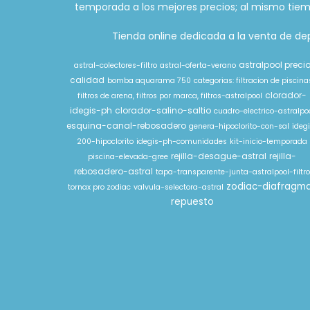
temporada a los mejores precios; al mismo tiem
Tienda online dedicada a la venta de depu
astralpool preci
astral-colectores-filtro
astral-oferta-verano
calidad
bomba aquarama 750
categorias: filtracion de piscina
clorador-
filtros de arena, filtros por marca, filtros-astralpool
idegis-ph
clorador-salino-saltio
cuadro-electrico-astralpo
esquina-canal-rebosadero
genera-hipoclorito-con-sal
ideg
200-hipoclorito
idegis-ph-comunidades
kit-inicio-temporada
rejilla-desague-astral
rejilla-
piscina-elevada-gree
rebosadero-astral
tapa-transparente-junta-astralpool-filtr
zodiac-diafragm
tornax pro zodiac
valvula-selectora-astral
repuesto