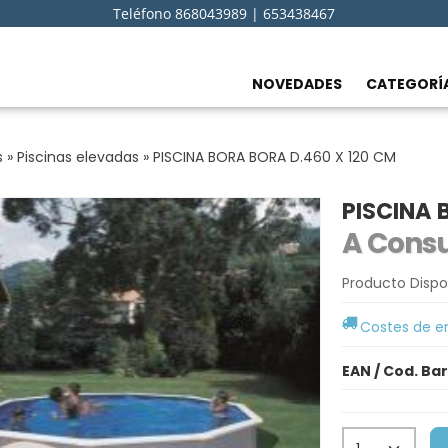
Teléfono 868043989 | 653438467
NOVEDADES
CATEGORÍ
s
»
Piscinas elevadas
»
PISCINA BORA BORA D.460 X 120 CM
PISCINA 
A Consu
Producto Dispo
Costes de e
EAN / Cod. Ba