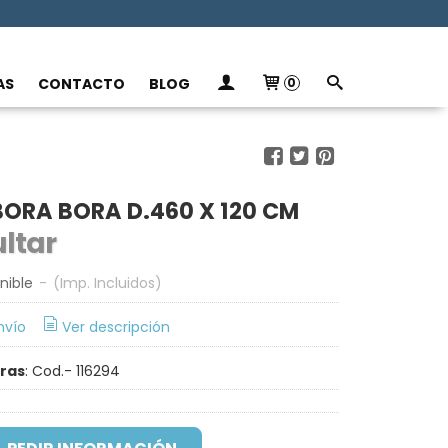
AS
CONTACTO
BLOG
0
BORA BORA D.460 X 120 CM
ltar
nible
-
(Imp. Incluidos)
nvío
Ver descripción
rras
:
Cod.- 116294