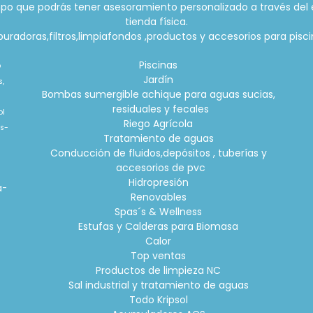
po que podrás tener asesoramiento personalizado a través del 
tienda física.
radoras,filtros,limpiafondos ,productos y accesorios para piscin
Piscinas
o
Jardín
s,
Bombas sumergible achique para aguas sucias,
residuales y fecales
ol
Riego Agrícola
is-
Tratamiento de aguas
Conducción de fluidos,depósitos , tuberías y
accesorios de pvc
o
Hidropresión
a-
Renovables
Spas´s & Wellness
Estufas y Calderas para Biomasa
Calor
Top ventas
Productos de limpieza NC
Sal industrial y tratamiento de aguas
Todo Kripsol