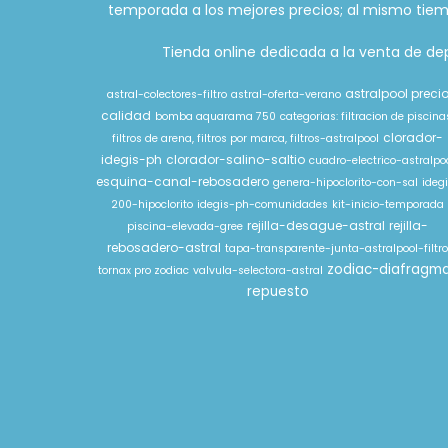
temporada a los mejores precios; al mismo tiem
Tienda online dedicada a la venta de depu
astralpool preci
astral-colectores-filtro
astral-oferta-verano
calidad
bomba aquarama 750
categorias: filtracion de piscina
clorador-
filtros de arena, filtros por marca, filtros-astralpool
idegis-ph
clorador-salino-saltio
cuadro-electrico-astralpo
esquina-canal-rebosadero
genera-hipoclorito-con-sal
ideg
200-hipoclorito
idegis-ph-comunidades
kit-inicio-temporada
rejilla-desague-astral
rejilla-
piscina-elevada-gree
rebosadero-astral
tapa-transparente-junta-astralpool-filtr
zodiac-diafragm
tornax pro zodiac
valvula-selectora-astral
repuesto