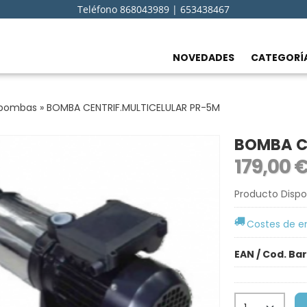
Teléfono 868043989 | 653438467
NOVEDADES
CATEGORÍ
obombas
»
BOMBA CENTRIF.MULTICELULAR PR-5M
BOMBA C
179,00 
Producto Dispo
Costes de e
EAN / Cod. Ba