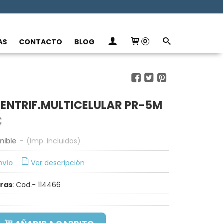
AS
CONTACTO
BLOG
0
ENTRIF.MULTICELULAR PR-5M
€
nible
-
(Imp. Incluidos)
nvío
Ver descripción
rras
:
Cod.- 114466