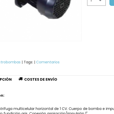
ctrobombas
|
Tags:
|
Comentarios
PCIÓN
COSTES DE ENVÍO
on:
rifuga multicelular horizontal de 1 CV. Cuerpo de bomba e impu
n fundición gris. Conexión aspiración/impulsión 1".