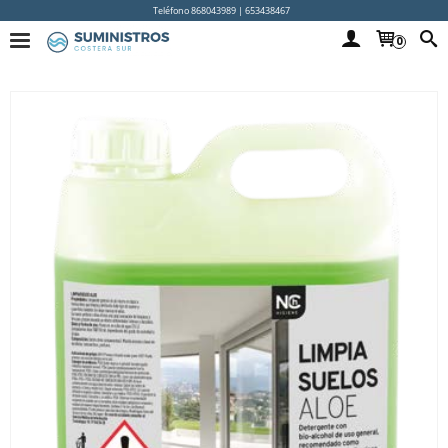
Teléfono 868043989 | 653438467
0