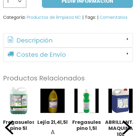
PEDIR INFORMACIÓN
Categoría:
Productos de limpieza NC
|
Tags:
|
Comentarios
Descripción
Costes de Envío
Productos Relacionados
Fregasuelos
Lejía 2l,4l,5l
Fregasules
ABRILLANT
pino 5l
pino 1,5l
MAQUINA
A
10L