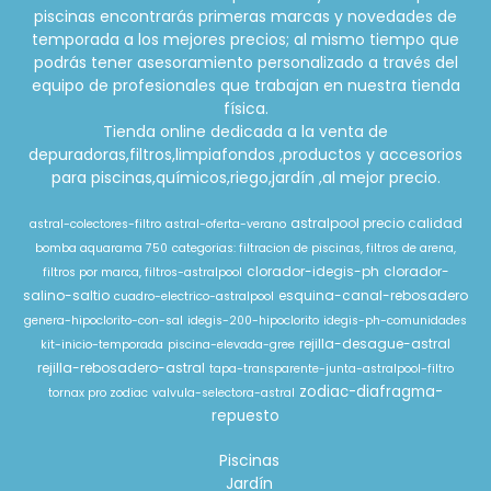
piscinas encontrarás primeras marcas y novedades de
temporada a los mejores precios; al mismo tiempo que
podrás tener asesoramiento personalizado a través del
equipo de profesionales que trabajan en nuestra tienda
física.
Tienda online dedicada a la venta de
depuradoras,filtros,limpiafondos ,productos y accesorios
para piscinas,químicos,riego,jardín ,al mejor precio.
astralpool precio calidad
astral-colectores-filtro
astral-oferta-verano
bomba aquarama 750
categorias: filtracion de piscinas, filtros de arena,
clorador-idegis-ph
clorador-
filtros por marca, filtros-astralpool
salino-saltio
esquina-canal-rebosadero
cuadro-electrico-astralpool
genera-hipoclorito-con-sal
idegis-200-hipoclorito
idegis-ph-comunidades
rejilla-desague-astral
kit-inicio-temporada
piscina-elevada-gree
rejilla-rebosadero-astral
tapa-transparente-junta-astralpool-filtro
zodiac-diafragma-
tornax pro zodiac
valvula-selectora-astral
repuesto
Piscinas
Jardín