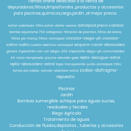
Tienda online dedicada a la venta de
depuradoras,filtros,limpiafondos ,productos y accesorios
para piscinas,químicos,riego,jardín ,al mejor precio.
astralpool precio calidad
astral-colectores-filtro
astral-oferta-verano
bomba aquarama 750
categorias: filtracion de piscinas, filtros de arena,
clorador-idegis-ph
clorador-
filtros por marca, filtros-astralpool
salino-saltio
esquina-canal-rebosadero
cuadro-electrico-astralpool
genera-hipoclorito-con-sal
idegis-200-hipoclorito
idegis-ph-comunidades
rejilla-desague-astral
kit-inicio-temporada
piscina-elevada-gree
rejilla-rebosadero-astral
tapa-transparente-junta-astralpool-filtro
zodiac-diafragma-
tornax pro zodiac
valvula-selectora-astral
repuesto
Piscinas
Jardín
Bombas sumergible achique para aguas sucias,
residuales y fecales
Riego Agrícola
Tratamiento de aguas
Conducción de fluidos,depósitos , tuberías y accesorios