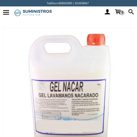
Teléfono 868043989 | 653438467
0