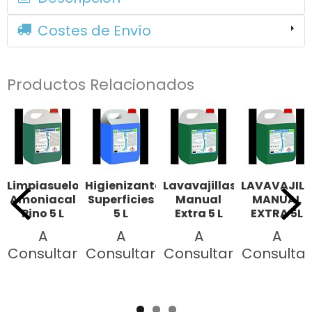
Costes de Envío
Productos Relacionados
Limpiasuelos
Higienizante
Lavavajillas
LAVAVAJILL
Amoniacal
Superficies
Manual
MANUAL
Pino 5 L
5 L
Extra 5 L
EXTRA 5L
A
A
A
A
Consultar
Consultar
Consultar
Consultar